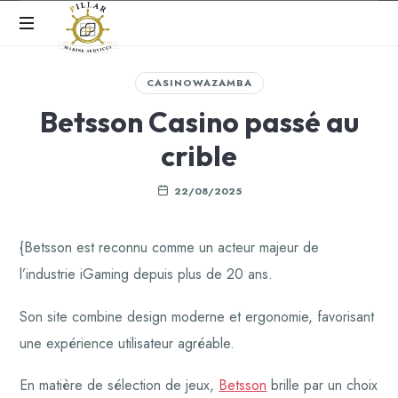
PILLAR-
MS
Marine
CASINOWAZAMBA
Services
Betsson Casino passé au
crible
22/08/2025
{Betsson est reconnu comme un acteur majeur de
l’industrie iGaming depuis plus de 20 ans.
Son site combine design moderne et ergonomie, favorisant
une expérience utilisateur agréable.
En matière de sélection de jeux,
Betsson
brille par un choix