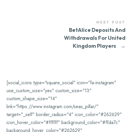
NEXT POST
BetAlice Deposits And
Withdrawals For United
Kingdom Players
→
[social_icons type="square_social" icon="fa-instagram"
use_custom_size="yes" custom_size="13"
custom_shape_size="14"
link="https://www.instagram.com/seas_pillar/"
target="_self" border_radius="4" icon_color="#262629"
icon_hover_color="#ffffff" background_color="#ffda7c"
background_hover_color="#262629"