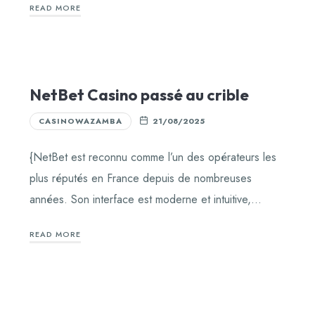
READ MORE
NetBet Casino passé au crible
CASINOWAZAMBA
21/08/2025
{NetBet est reconnu comme l’un des opérateurs les
plus réputés en France depuis de nombreuses
années. Son interface est moderne et intuitive,…
READ MORE