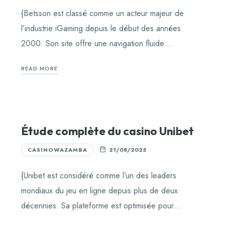
{Betsson est classé comme un acteur majeur de
l’industrie iGaming depuis le début des années
2000. Son site offre une navigation fluide…
READ MORE
Étude complète du casino Unibet
CASINOWAZAMBA
21/08/2025
{Unibet est considéré comme l’un des leaders
mondiaux du jeu en ligne depuis plus de deux
décennies. Sa plateforme est optimisée pour…