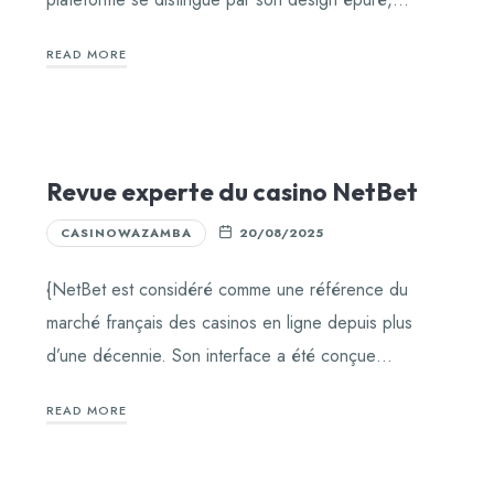
READ MORE
Revue experte du casino NetBet
CASINOWAZAMBA
20/08/2025
{NetBet est considéré comme une référence du
marché français des casinos en ligne depuis plus
d’une décennie. Son interface a été conçue…
READ MORE