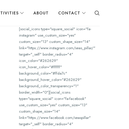
TIVITIES
ABOUT
CONTACT
[social_icons type="square_social" icon="fa-
instagram" use_custom_size="yes"
custom_size="13" custom_shape_size="14"
link="https://www.instagram.com/seas_pillar/"
target="_self" border_radius="4"
icon_color="#262629"
icon_hover_color="#ffffff"
background_color="#ffda7c"
background_hover_color="#262629"
background_color_transparency="1"
border_width="0"][social_icons
type="square_social" icon="fa-facebook"
use_custom_size="yes" custom_size="13"
custom_shape_size="14"
link="https://www.facebook.com/seaspillar"
target="_self" border_radius="4"