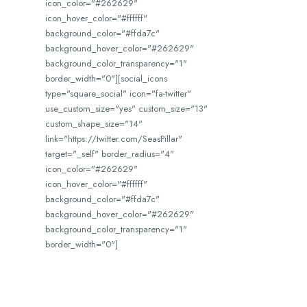
icon_color="#262629"
icon_hover_color="#ffffff"
background_color="#ffda7c"
background_hover_color="#262629"
background_color_transparency="1"
border_width="0"][social_icons
type="square_social" icon="fa-twitter"
use_custom_size="yes" custom_size="13"
custom_shape_size="14"
link="https://twitter.com/SeasPillar"
target="_self" border_radius="4"
icon_color="#262629"
icon_hover_color="#ffffff"
background_color="#ffda7c"
background_hover_color="#262629"
background_color_transparency="1"
border_width="0"]