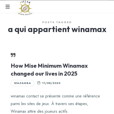
PILLAR-
MS
Marine
POSTS TAGGED
a qui appartient winamax
Services
How Mise Minimum Winamax
changed our lives in 2025
WAZAMBA
11/08/2025
winamax contact se présente comme une référence
parmi les sites de jeux. À travers ses étapes,
Winamax attire des joueurs actifs.